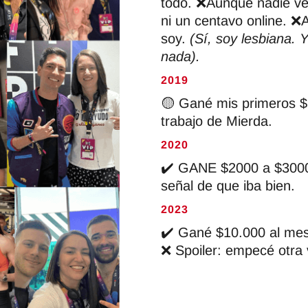
todo. ❌Aunque nadie v
ni un centavo online. 
soy.
(Sí, soy lesbiana. 
nada).
2019
🟡 Gané mis primeros $
trabajo de Mierda.
2020
✔️ GANE $2000 a $3000
señal de que iba bien.
2023
✔️ Gané $10.000 al mes.
❌ Spoiler: empecé otra