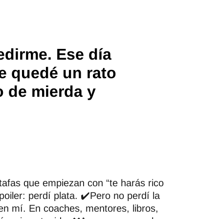
edirme. Ese día
e quedé un rato
o de mierda y
afas que empiezan con “te harás rico
iler: perdí plata. ✔️Pero no perdí la
 en mí. En coaches, mentores, libros,