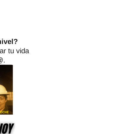
nivel?
r tu vida
@.