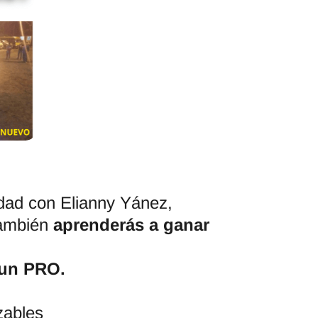
idad con Elianny Yánez,
también
aprenderás a ganar
 un PRO.
zables