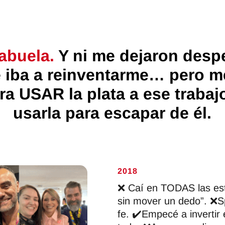
abuela.
Y ni me dejaron desp
 iba a reinventarme… pero m
ra USAR la plata a ese trabaj
usarla para escapar de él.
2018
❌ Caí en TODAS las est
sin mover un dedo”. ❌Spo
fe. ✔️Empecé a invertir